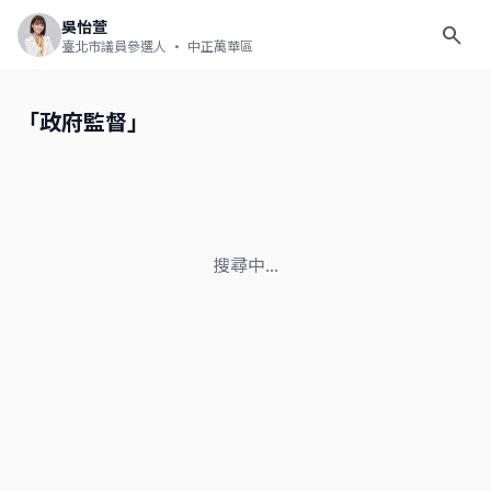
吳怡萱
search
臺北市議員參選人
· 中正萬華區
「政府監督」
搜尋中...