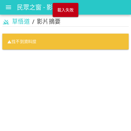
民眾之窗 - 影片摘要
menu
載入失敗
grass
草悟道
/
影片摘要
找不到資料捏
warning