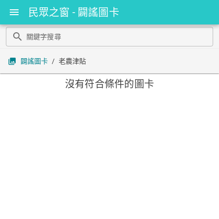
民眾之窗 - 闢謠圖卡
menu
search
collections
闢謠圖卡
/
老農津貼
沒有符合條件的圖卡