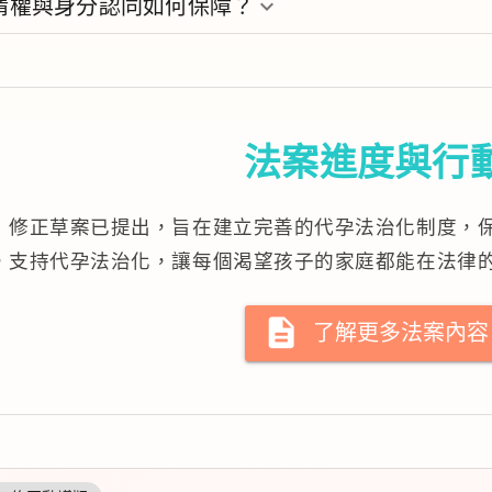
情權與身分認同如何保障？
keyboard_arrow_down
法案進度與行
》修正草案已提出，旨在建立完善的代孕法治化制度，
，支持代孕法治化，讓每個渴望孩子的家庭都能在法律
description
了解更多法案內容