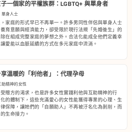
給孩子一個家的平權族群：LGBTQ+ 與單身者
、單身人士
遷，家庭的形式早已不再單一。許多男同性伴侶與單身人士
的養育意願與經濟能力，卻受限於現行法規「先婚後生」的
排除在組成完整家庭的夢想之外。合法化能成全他們定義幸
，讓愛能以血脈延續的方式在多元家庭中流淌。
意分享溫暖的「利他者」：代理孕母
互助精神的女性
是受贈方的渴求，也是許多女性實踐利他與互助精神的行
治化的體制下，這些充滿愛心的女性能獲得專業的心理、生
法律保障，讓她們的「自願助人」不再被汙名化為剝削，而
聖的生命接力。