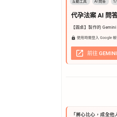
互動工具
AI 問答
1
代孕法案 AI 問
【圓桌】製作的 Gemi
lock
使用時需登入 Goog
open_in_new
前往 GEMINI
「將心比心，成全他