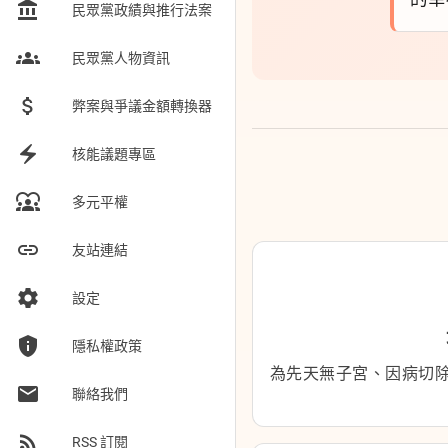
account_balance
民眾黨政績與推行法案
groups
民眾黨人物資訊
attach_money
弊案與爭議金額轉換器
electric_bolt
核能議題專區
diversity_1
多元平權
link
友站連結
settings
設定
privacy_tip
隱私權政策
為先天無子宮、因病切
email
聯絡我們
rss_feed
RSS 訂閱