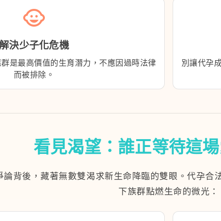
child_care
解決少子化危機
族群是最高價值的生育潛力，不應因過時法律
別讓代孕
而被排除。
看見渴望：誰正等待這場
爭論背後，藏著無數雙渴求新生命降臨的雙眼。代孕合
下族群點燃生命的微光：