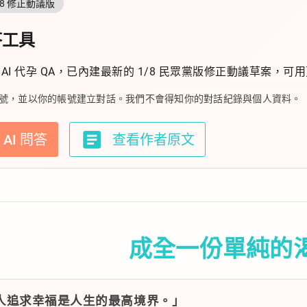
/8 修正動議版
答工具
ni AI 代孕 QA，已內建最新的 1/8 民眾黨版修正動議草
le 帳號，並以你的帳號建立對話。我們不會得知你的對話紀錄與個人資料。
article
 AI 問答
查看作者原文
成全一份單純的
人追求幸福是人生的最高境界。」