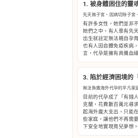
1. 被身體困住的
先天無子宮、因病切除子宮
有許多女性，她們並非
她們之中，有人患有先天
出生就註定無法親自孕
也有人因自體免疫疾病
言，代孕是擁有具備血
3. 陷於經濟困境的
無法負擔海外代孕的平凡家
目前的代孕成了「有錢
克蘭，花費數百萬元尋
起海外龐大支出，只能
些家庭，讓他們不再需
下安全地實現育兒夢想