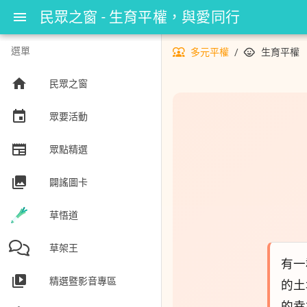
民眾之窗 - 生育平權，與愛同行
menu
選單
diversity_1
child_care
多元平權
/
生育平權
home
民眾之窗
event
眾要活動
newspaper
眾點精選
collections
闢謠圖卡
草悟道
草架王
有一
video_library
精選暨影音專區
的土
的幸