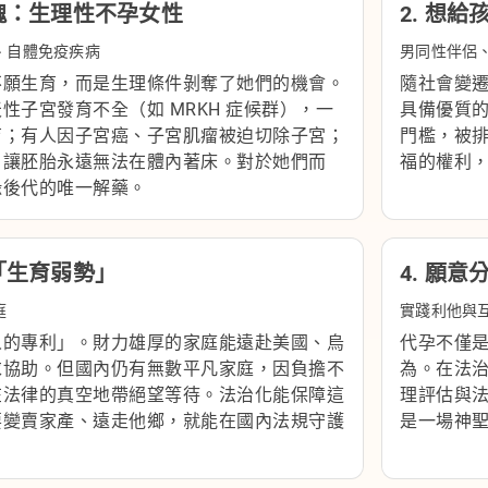
靈魂：生理性不孕女性
2. 想
、自體免疫疾病
男同性伴侶
不願生育，而是生理條件剝奪了她們的機會。
隨社會變
性子宮發育不全（如 MRKH 症候群），一
具備優質
育；有人因子宮癌、子宮肌瘤被迫切除子宮；
門檻，被
，讓胚胎永遠無法在體內著床。對於她們而
福的權利
緣後代的唯一解藥。
「生育弱勢」
4. 願
庭
實踐利他與
人的專利」。財力雄厚的家庭能遠赴美國、烏
代孕不僅
求協助。但國內仍有無數平凡家庭，因負擔不
為。在法
在法律的真空地帶絕望等待。法治化能保障這
理評估與
要變賣家產、遠走他鄉，就能在國內法規守護
是一場神
。