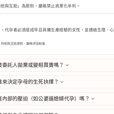
利他與互助」為原則，嚴格禁止商業化牟利。
」，代孕者必須是成年且具備生產經驗的女性，並通過生理、心
- 利他與互助原則、嚴格評估制度
被委託人拋棄或變相買賣嗎？
keyboard_arrow_down
誰來決定孕母的生死抉擇？
keyboard_arrow_down
庭內部的壓迫（如公婆逼媳婦代孕）嗎？
keyboard_arrow_down