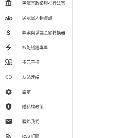
account_balance
民眾黨政績與推行法案
groups
民眾黨人物資訊
attach_money
弊案與爭議金額轉換器
electric_bolt
核能議題專區
diversity_1
多元平權
link
友站連結
settings
設定
privacy_tip
隱私權政策
email
聯絡我們
rss_feed
RSS 訂閱