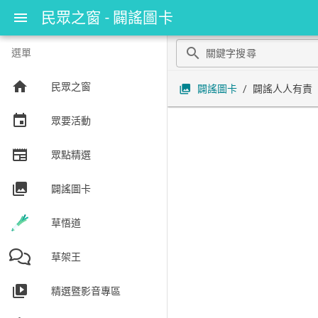
民眾之窗 - 闢謠圖卡
menu
search
選單
home
民眾之窗
collections
闢謠圖卡
/
闢謠人人有責
event
眾要活動
newspaper
眾點精選
collections
闢謠圖卡
草悟道
草架王
video_library
精選暨影音專區