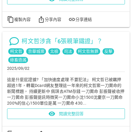
content_copy
ios_share
link
複製內容
分享內容
分享連結
柯文哲涉貪「6張親筆鐵證」？
柯文哲
京華城案
北檢
司法
柯文哲無罪
反擊
綠畜造謠
2025/09/02
這是什麼屁證據? 「加快速度處理 不要犯法」 柯文哲已被羈押
超過1年，轉載Dcard網友整理這一年來的柯文哲案一刀斃命的
新聞標題， 持續更新中 佩琪去ATM存錢 一刀斃命 彭振聲被收押
一刀斃命 彭振聲提訊時微笑一刀斃命小沈1500沈慶京一刀斃命
200%的信心1500單位是萬 一刀斃命 430...
visibility
閱讀完整回答