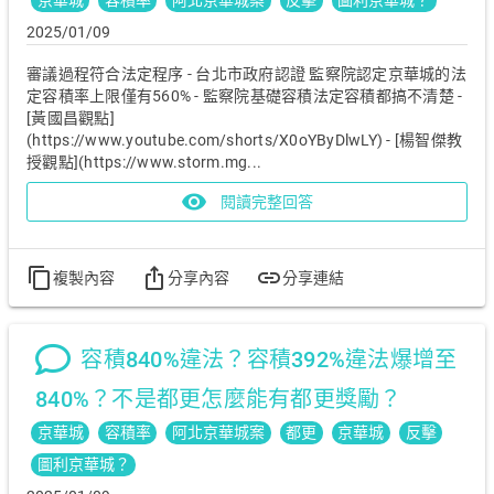
京華城
容積率
阿北京華城案
反擊
圖利京華城？
2025/01/09
審議過程符合法定程序 - 台北市政府認證 監察院認定京華城的法
定容積率上限僅有560% - 監察院基礎容積法定容積都搞不清楚 -
[黃國昌觀點]
(https://www.youtube.com/shorts/X0oYByDlwLY) - [楊智傑教
授觀點](https://www.storm.mg...
visibility
閱讀完整回答
content_copy
ios_share
link
複製內容
分享內容
分享連結
容積840%違法？容積392%違法爆增至
840%？不是都更怎麼能有都更獎勵？
京華城
容積率
阿北京華城案
都更
京華城​
反擊
圖利京華城？