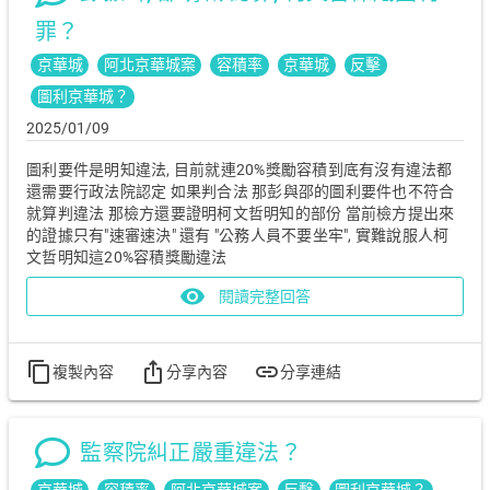
罪？
京華城
阿北京華城案
容積率
京華城​
反擊
圖利京華城？
2025/01/09
圖利要件是明知違法, 目前就連20%獎勵容積到底有沒有違法都
還需要行政法院認定 如果判合法 那彭與邵的圖利要件也不符合
就算判違法 那檢方還要證明柯文哲明知的部份 當前檢方提出來
的證據只有"速審速決" 還有 "公務人員不要坐牢", 實難說服人柯
文哲明知這20%容積獎勵違法
visibility
閱讀完整回答
content_copy
ios_share
link
複製內容
分享內容
分享連結
監察院糾正嚴重違法？