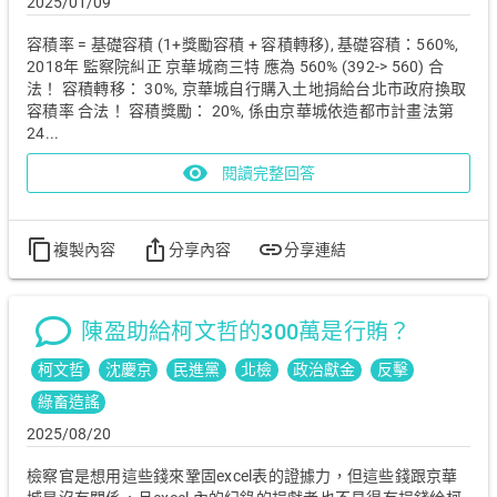
2025/01/09
容積率 = 基礎容積 (1+獎勵容積 + 容積轉移), 基礎容積：560%,
2018年 監察院糾正 京華城商三特 應為 560% (392-> 560) 合
法！ 容積轉移： 30%, 京華城自行購入土地捐給台北市政府換取
容積率 合法！ 容積獎勵： 20%, 係由京華城依造都市計畫法第
24...
visibility
閱讀完整回答
content_copy
ios_share
link
複製內容
分享內容
分享連結
陳盈助給柯文哲的300萬是行賄？
柯文哲
沈慶京
民進黨
北檢
政治獻金
反擊
綠畜造謠
2025/08/20
檢察官是想用這些錢來鞏固excel表的證據力，但這些錢跟京華