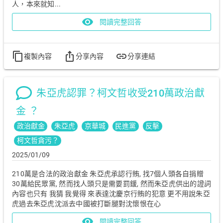
人，本來就知...
visibility
閱讀完整回答
content_copy
ios_share
link
複製內容
分享內容
分享連結
朱亞虎認罪？柯文哲收受210萬政治獻
金 ？
政治獻金
朱亞虎
京華城
民進黨
反擊
柯文哲貪污？
2025/01/09
210萬是合法的政治獻金 朱亞虎承認行賄, 找7個人頭各自捐贈
30萬給民眾黨, 然而找人頭只是需要罰鍰, 然而朱亞虎供出的證詞
內容也只有 我猜 我覺得 來表達沈慶京行賄的犯意 更不用說朱亞
虎過去朱亞虎沈派去中國被打斷腿對沈懷恨在心
visibility
閱讀完整回答