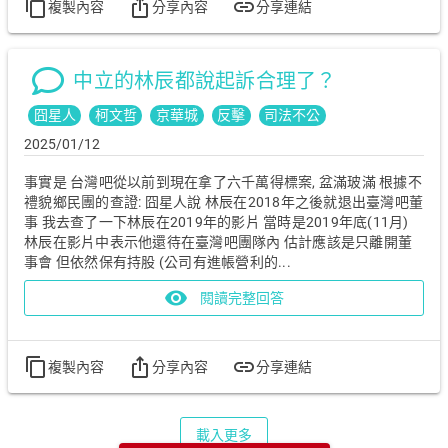
content_copy
ios_share
link
複製內容
分享內容
分享連結
中立的林辰都說起訴合理了？
囧星人
柯文哲
京華城
反擊
司法不公
2025/01/12
事實是 台灣吧從以前到現在拿了六千萬得標案, 盆滿玻滿 根據不
禮貌鄉民團的查證: 囧星人說 林辰在2018年之後就退出臺灣吧董
事 我去查了一下林辰在2019年的影片 當時是2019年底(11月)
林辰在影片中表示他還待在臺灣吧團隊內 估計應該是只離開董
事會 但依然保有持股 (公司有進帳營利的...
visibility
閱讀完整回答
content_copy
ios_share
link
複製內容
分享內容
分享連結
載入更多