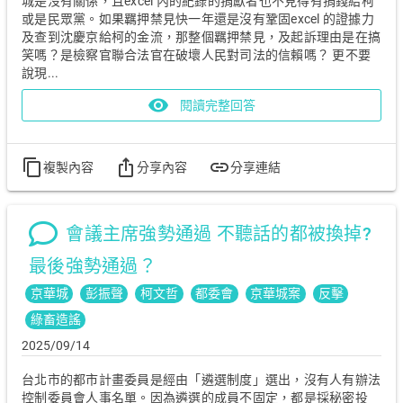
城是沒有關係，且excel 內的紀錄的捐獻者也不見得有捐錢給柯
或是民眾黨。如果羈押禁見快一年還是沒有鞏固excel 的證據力
及查到沈慶京給柯的金流，那整個羈押禁見，及起訴理由是在搞
笑嗎？是檢察官聯合法官在破壞人民對司法的信賴嗎？ 更不要
說現...
visibility
閱讀完整回答
content_copy
ios_share
link
複製內容
分享內容
分享連結
會議主席強勢通過 不聽話的都被換掉?
最後強勢通過？
京華城
彭振聲
柯文哲
都委會
京華城案
反擊
綠畜造謠
2025/09/14
台北市的都市計畫委員是經由「遴選制度」選出，沒有人有辦法
控制委員會人事名單。因為遴選的成員不固定，都是採秘密投