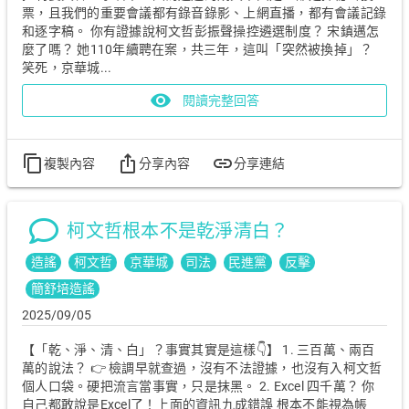
票，且我們的重要會議都有錄音錄影、上網直播，都有會議記錄
和逐字稿。 你有證據說柯文哲彭振聲操控遴選制度？ 宋鎮邁怎
麼了嗎？ 她110年續聘在案，共三年，這叫「突然被換掉」？
笑死，京華城...
visibility
閱讀完整回答
content_copy
ios_share
link
複製內容
分享內容
分享連結
柯文哲根本不是乾淨清白？
造謠
柯文哲
京華城
司法
民進黨
反擊
簡舒培造謠
2025/09/05
【「乾、淨、清、白」？事實其實是這樣👇】 1. 三百萬、兩百
萬的說法？ 👉 檢調早就查過，沒有不法證據，也沒有入柯文哲
個人口袋。硬把流言當事實，只是抹黑。 2. Excel 四千萬？ 你
自己都敢說是Excel了！上面的資訊九成錯誤 根本不能視為帳