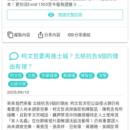
本！更何況Excel 1500至今毫無證據 3. ...
visibility
閱讀完整回答
content_copy
ios_share
link
複製內容
分享內容
分享連結
柯文哲要再進土城？北檢抗告5個的理
由有理？
柯文哲
北檢
京華城案
黃珊珊
陳智菡
攻擊
北檢可笑
2025/09/10
來來我們來看 北檢抗告5個的理由: 柯文哲涉犯公益侵占罪仍有
重要證人尚未調查完畢，柯文哲具保後即和陳智菡、陳宥丞有所
接觸，且對李文宗喊話，羈押禁見中持續授權特定人士使用其
「本人名義」在社群帳號片面解讀法庭活動等 1.仍有重要證人
尚未調查完畢，黃景茂、張高祥、范有偉、黃珊珊、吳順民等