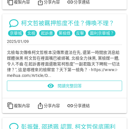
content_copy
ios_share
link
複製內容
分享內容
分享連結
柯文哲被羈押態度不佳？傳喚不理？
京華城
北檢
起訴書
黨檢媒
反擊
圖利京華城？
2025/01/09
北檢每次傳喚柯文哲根本沒傳票違法在先, 還第一時間放消息給
媒體抹黑 柯文哲在裡面嘴巴被綁著, 北檢全力抹黑, 黨檢媒一體,
令人不齒 在起訴書裡面還敢寫柯態度"一副君臨天下睥睨一切法
律？", 這是哪裡來的檢察官？天下第一檢角？ - https://www.i-
meihua.com/Article/D...
visibility
閱讀完整回答
content_copy
ios_share
link
複製內容
分享內容
分享連結
彭振聲, 邵琇珮 認罪, 柯文哲保底圖利