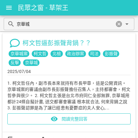
民眾之窗 - 草架王
menu
search
cancel
arrow_drop_down
柯文哲逼彭振聲背鍋？？
京華城案
柯文哲
北檢
政治辦案
司法
彭振聲
反擊
京華城
2025/07/04
1. 柯文哲任內，副市長本來就持有市長甲章，這是公開資訊。
京華城案的審議由副市長彭振聲擔任召集人，主持都審會，柯文
哲參與很少。 2. 柯文哲主張是台北市府同仁全部無罪, 京華城用
都計24條自擬計畫, 送交都審會審議 根本就合法, 何來背鍋之說
3. 彭振聲認罪是為了讓已經患有憂鬱症的夫人安心,...
visibility
閱讀完整回答